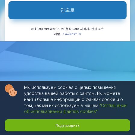
안으로
© $ {currentYear} ARM 협회 Robo 제작자. 판권 소유
개발
-
flawlessmlm
Мы используем cookies с целью повышения
удобства вашей работы с сайтом. Вы можете
найти больше информации о файлах cookie и о
том, как мы их используем в нашем
"Соглашении
об использовании файлов cookies"
Подтвердить